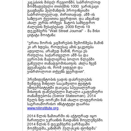
კავკასიის მთელ რეგიონში, საბრძოლოდ
მომზადებული თითქმის 1000 ჯარისკაცი
გააგზავნა ჰელმანდის პროვინციაში
საბრძოლველად, ძირითადად, აშშ-ის
საზღვაო ქვეითთა გვერდით, და ამჟამად
ახალ კურსს ირჩევს ნატოს სამხედრო
ძალების შესავსებად. 2009 წლის 19
დეკემბერს "Wall Street Journal" - მა მისი
ციტატა მოიტანა:
"ერთა შორის კავშირების შემოწმება მაშინ
კი არ ხდება, როდესაც ამის გაკეთება
ადვილია, არამედ მაშინ, როცა ეს
რთულია. საქართველო აშშ-სა და
ევროპის მადლიერია ბოლო წლებში
გაწეული თანადგომისათვის. ახლა ჩვენ
გვეამაყება ის, რომ ვიდგეთ და
ვიბრძოლოთ თქვენს გვერდით".
პრეზიდენტობის ვადის დასრულების
შემდეგ მიხეილ სააკაშვილი ტეფტის
უნივერსიტეტში დაიკავა სპეციალურად
მისთვის დაწესებული მაღალი აკადემიური
თანამდებობა (Senior Statesman). 2014
წელს ნიუ-იორკში მან ახალი ლიდერობის
საერთაშორისო ინსტიტუტი დაარსა
www.nilinstitute.org
.
2014 წლის ზამთარში ის აქტიურად იყო
ჩართული უკრაინის მაიდანის მოვლენებში.
2014 წლის 6 დეკემბერს ვარშავაში
მოქმედმა„კაზიმირ პულასკის ფონდმა“