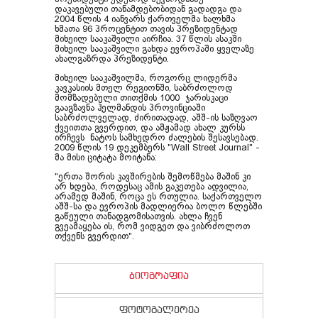
პრეზიდენტი ედუარდ შევარდნაძე
დაკავებული თანამდებობიდან გადადგა და
2004 წლის 4 იანვარს ქართველმა ხალხმა
ხმათა 96 პროცენტით თავის პრეზიდენტად
მიხეილ სააკაშვილი აირჩია. 37 წლის ასაკში
მიხეილ სააკაშვილი გახდა ევროპაში ყველაზე
ახალგაზრდა პრეზიდენტი.
მიხეილ სააკაშვილმა, როგორც ლიდერმა
კავკასიის მთელ რეგიონში, საბრძოლოდ
მომზადებული თითქმის 1000 ჯარისკაცი
გააგზავნა ჰელმანდის პროვინციაში
საბრძოლველად, ძირითადად, აშშ-ის საზღვაო
ქვეითთა გვერდით, და ამჟამად ახალ კურსს
ირჩევს ნატოს სამხედრო ძალების შესავსებად.
2009 წლის 19 დეკემბერს "Wall Street Journal" -
მა მისი ციტატა მოიტანა:
"ერთა შორის კავშირების შემოწმება მაშინ კი
არ ხდება, როდესაც ამის გაკეთება ადვილია,
არამედ მაშინ, როცა ეს რთულია. საქართველო
აშშ-სა და ევროპის მადლიერია ბოლო წლებში
გაწეული თანადგომისათვის. ახლა ჩვენ
გვეამაყება ის, რომ ვიდგეთ და ვიბრძოლოთ
თქვენს გვერდით".
ბიოგრაფია
ფოტოგალერეა