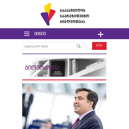
მენიუ
ENG
ბიოგრაფია