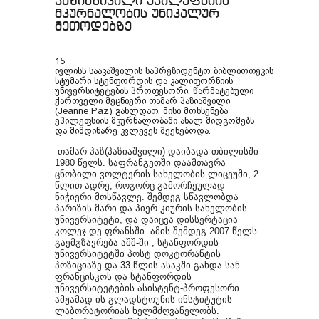
პაზიაშივილი ეპილეფსიის
მკურნალობის უნიკალურ
მეთოდებზე
15
ივლისს
სააკაშვილის
საპრეზიდენტო
ბიბლიოთეკის
სტუმარი სტენფორდის და კალიფორნიის
უნივერსიტეტების პროფესორი, წარმატებული
ქართველი
მეცნიერი
თამარ
პაზიაშვილი
(Jeanne Paz)
გახლდათ. მისი მოხსენება
ეპილეფსიის მკურნალობაში ახალ მიდგომებს
და მიმდინარე კვლევეს შეეხებოდა.
თამარ პაზ(პაზიაშვილი) დაიბადა თბილისში
1980 წელს. საფრანგეთში დაამთავრა
ცნობილი ვოლტერის სახელობის ლიცეუმი, 2
წლით ადრე, როგორც გამორჩეულად
ნიჭიერი მოსწავლე. შემდეგ სწავლობდა
პარიზის მარი და პიერ კიურის სახელობის
უნივერსიტეტი, და დაიცვა დისსერტაცია
კოლეჯ დე ფრანსში. ამის შემდეგ 2007 წელს
გაემგზავრება აშშ-ში , სტანფორდის
უნივერსიტეტში პოსტ დოკტორანტის
პოზიციაზე და 33 წლის ასაკში გახდა სან
ფრანცისკოს და სტანფორდის
უნივერსიტეტების ასისტენტ-პროფესორი.
ამჟამად ის გლადსტოუნის ინსტიტუტის
ლაბორატორიას ხელმძღვანელობს.