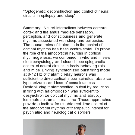
"Optogenetic deconstruction and control of neural
circuits in epilepsy and sleep"
Summary: Neural interactions between cerebral
cortex and thalamus mediate sensation,
perception, and consciousness and generate
rhythms associated with sleep and epilepsies.
The causal roles of thalamus in the control of
cortical rhythms has been controversial. To probe
the role of thalamocortical neurons in cortical
rhythmogenesis, we combined in vitro and in vivo
electrophysiology and closed-loop optogenetic
control of neural circuits in freely behaving rats
and mice. Driving synchronized burst firing mode
at 8-12 Hz of thalamic relay neurons was
sufficient to drive cortical sleep-spindles, absence
type seizures and loss of consciousness.
Destabilizing thalamocortical output by reduction
in firing with halorhodospin was sufficient to
desynchronize cortical rhythms and abruptly
terminate seizures in real time. These approaches
provide a toolbox for reliable real-time control of
thalamocortical rhythms of therapeutic interest for
psychiatric and neurological disorders.