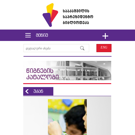
მენიუ
ENG
წიგნების
კატალოგი
უკან